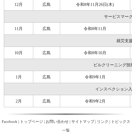
12月
広島
令和8年11月26日(木)
サービスマー
11月
広島
令和8年11月
就労支
10月
広島
令和8年10月
ビルクリーニング技能
1月
広島
令和9年1月
インスペクション入
2月
広島
令和9年2月
Facebook
|
トップページ
|
お問い合わせ
|
サイトマップ
|
リンク
|
トピックス
一覧